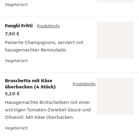
Vorspeisensalat mit Mozzarella, Tomaten, Olivenöl und frisc
Vegetarisch
Funghi Fritti
Produktinfo
7,90 €
Panierte Champignons, serviert mit
hausgemachter Remoulade.
Panierte Champignons, serviert mit hausgemachter Remoul
Vegetarisch
Bruschetta mit Käse
Produktinfo
überbacken (4 Stück)
5,20 €
Hausgemachte Brotscheiben mit einer
würzigen Tomaten-Zwiebel-Sauce und
Olivenöl. Mit Käse überbacken.
Hausgemachte Brotscheiben mit einer würzigen Tomaten-Zw
Vegetarisch