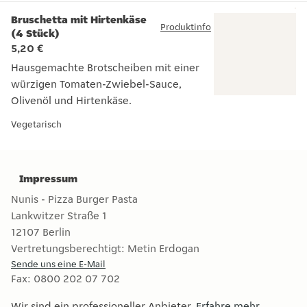
Bruschetta mit Hirtenkäse
Produktinfo
(4 Stück)
5,20 €
Hausgemachte Brotscheiben mit einer
würzigen Tomaten-Zwiebel-Sauce,
Olivenöl und Hirtenkäse.
Hausgemachte Brotscheiben mit einer würzigen Tomaten-Zwi
Vegetarisch
Impressum
Nunis - Pizza Burger Pasta
Lankwitzer Straße 1
12107
Berlin
Vertretungsberechtigt:
Metin Erdogan
Sende uns eine E-Mail
Fax
:
0800 202 07 702
Wir sind ein professioneller Anbieter.
Erfahre mehr