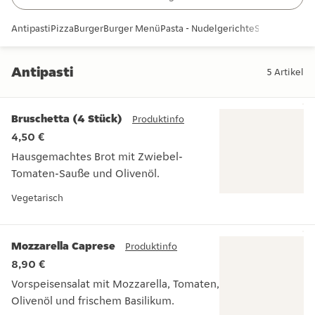
Antipasti
Pizza
Burger
Burger Menü
Pasta - Nudelgerichte
Snacks und B
Antipasti
5
Artikel
Antipasti
Bruschetta (4 Stück)
Produktinfo
4,50 €
Hausgemachtes Brot mit Zwiebel-
Tomaten-Sauße und Olivenöl.
Hausgemachtes Brot mit Zwiebel-Tomaten-Sauße und Oliven
Vegetarisch
Mozzarella Caprese
Produktinfo
8,90 €
Vorspeisensalat mit Mozzarella, Tomaten,
Olivenöl und frischem Basilikum.