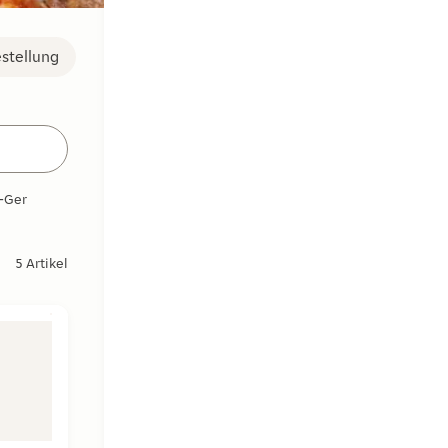
stellung
-Gerichte
Dips und Saucen
Desserts
Alkoholfreie Getränke
5
Artikel
nd frischem Basilikum.