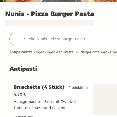
Nunis - Pizza Burger Pasta
Antipasti
Pizza
Burger
Burger Menü
Pasta - Nudelgerichte
Snacks un
Antipasti
Antipasti
Bruschetta (4 Stück)
Produktinfo
4,50 €
Hausgemachtes Brot mit Zwiebel-
Tomaten-Sauße und Olivenöl.
Hausgemachtes Brot mit Zwiebel-Tomaten-Sauße und O
Vegetarisch