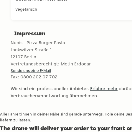
Hausgemachte Brotscheiben mit einer würzigen Tomate
Vegetarisch
Impressum
Nunis - Pizza Burger Pasta
Lankwitzer Straße 1
12107
Berlin
Vertretungsberechtigt:
Metin Erdogan
Sende uns eine E-Mail
Fax
:
0800 202 07 702
Wir sind ein professioneller Anbieter.
Erfahre mehr
darübe
Verbraucherverantwortung übernehmen.
Alle Fahrer:innen in deiner Nähe sind gerade unterwegs. Hole deine Be
liefern zu lassen.
The drone will deliver your order to your front 