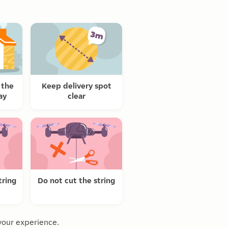
 the
Keep delivery spot
ay
clear
tring
Do not cut the string
your experience.