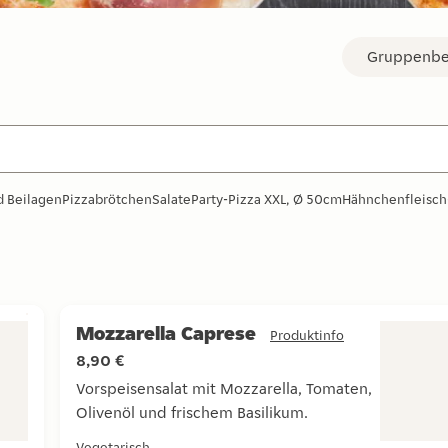
Gruppenbe
d Beilagen
Pizzabrötchen
Salate
Party-Pizza XXL, Ø 50cm
Hähnchenfleisch
Mozzarella Caprese
Produktinfo
8,90 €
Vorspeisensalat mit Mozzarella, Tomaten,
Olivenöl und frischem Basilikum.
livenöl.
Vorspeisensalat mit Mozzarella, Tomaten, Olivenöl u
Vegetarisch