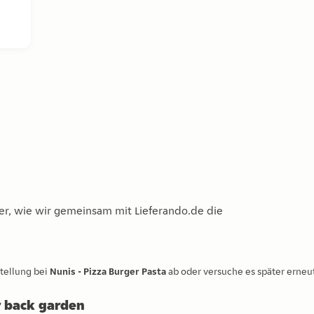
n-Zwiebel-Sauce, Olivenöl und Hirtenkäse.
r, wie wir gemeinsam mit Lieferando.de die
stellung bei
Nunis - Pizza Burger Pasta
ab oder versuche es später erneut
or back garden