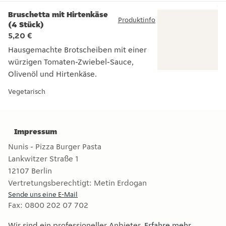
Bruschetta mit Hirtenkäse
Produktinfo
(4 Stück)
5,20 €
Hausgemachte Brotscheiben mit einer
würzigen Tomaten-Zwiebel-Sauce,
Olivenöl und Hirtenkäse.
Hausgemachte Brotscheiben mit einer würzigen Tomaten-Zwi
Vegetarisch
Impressum
Nunis - Pizza Burger Pasta
Lankwitzer Straße 1
12107
Berlin
Vertretungsberechtigt:
Metin Erdogan
Sende uns eine E-Mail
Fax
:
0800 202 07 702
Wir sind ein professioneller Anbieter.
Erfahre mehr