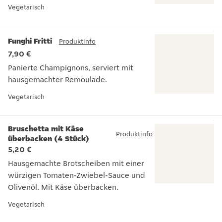
Vorspeisensalat mit Mozzarella, Tomaten, Olivenöl und frisc
Vegetarisch
Funghi Fritti
Produktinfo
7,90 €
Panierte Champignons, serviert mit
hausgemachter Remoulade.
Panierte Champignons, serviert mit hausgemachter Remoul
Vegetarisch
Bruschetta mit Käse
Produktinfo
überbacken (4 Stück)
5,20 €
Hausgemachte Brotscheiben mit einer
würzigen Tomaten-Zwiebel-Sauce und
Olivenöl. Mit Käse überbacken.
Hausgemachte Brotscheiben mit einer würzigen Tomaten-Zw
Vegetarisch