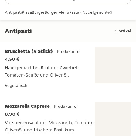
Antipasti
Pizza
Burger
Burger Menü
Pasta - Nudelgerichte
Snacks und B
Antipasti
5
Artikel
Antipasti
Bruschetta (4 Stück)
Produktinfo
4,50 €
Hausgemachtes Brot mit Zwiebel-
Tomaten-Sauße und Olivenöl.
Hausgemachtes Brot mit Zwiebel-Tomaten-Sauße und Oliven
Vegetarisch
Mozzarella Caprese
Produktinfo
8,90 €
Vorspeisensalat mit Mozzarella, Tomaten,
Olivenöl und frischem Basilikum.