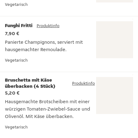
Vorspeisensalat mit Mozzarella, Tomaten, Olivenöl und frisc
Vegetarisch
Funghi Fritti
Produktinfo
7,90 €
Panierte Champignons, serviert mit
hausgemachter Remoulade.
Panierte Champignons, serviert mit hausgemachter Remoul
Vegetarisch
Bruschetta mit Käse
Produktinfo
überbacken (4 Stück)
5,20 €
Hausgemachte Brotscheiben mit einer
würzigen Tomaten-Zwiebel-Sauce und
Olivenöl. Mit Käse überbacken.
Hausgemachte Brotscheiben mit einer würzigen Tomaten-Zw
Vegetarisch