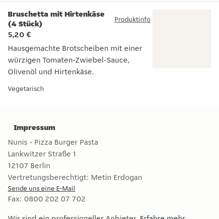
Bruschetta mit Hirtenkäse
Produktinfo
(4 Stück)
5,20 €
Hausgemachte Brotscheiben mit einer
würzigen Tomaten-Zwiebel-Sauce,
Olivenöl und Hirtenkäse.
Hausgemachte Brotscheiben mit einer würzigen Tomaten-Zwi
Vegetarisch
Impressum
Nunis - Pizza Burger Pasta
Lankwitzer Straße 1
12107
Berlin
Vertretungsberechtigt:
Metin Erdogan
Sende uns eine E-Mail
Fax
:
0800 202 07 702
Wir sind ein professioneller Anbieter.
Erfahre mehr