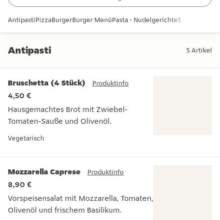
Antipasti
Pizza
Burger
Burger Menü
Pasta - Nudelgerichte
Snacks und B
Antipasti
5
Artikel
Antipasti
Bruschetta (4 Stück)
Produktinfo
4,50 €
Hausgemachtes Brot mit Zwiebel-
Tomaten-Sauße und Olivenöl.
Hausgemachtes Brot mit Zwiebel-Tomaten-Sauße und Oliven
Vegetarisch
Mozzarella Caprese
Produktinfo
8,90 €
Vorspeisensalat mit Mozzarella, Tomaten,
Olivenöl und frischem Basilikum.